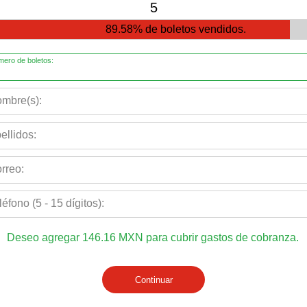
5
89.58%
de boletos vendidos.
ero de boletos:
mbre(s):
ellidos:
rreo:
léfono (5 - 15 dígitos):
Deseo agregar
146.16
MXN
para cubrir gastos de cobranza.
Continuar