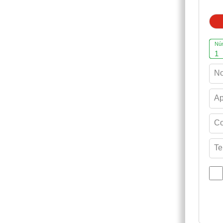
Núm
No
Ap
Co
Te